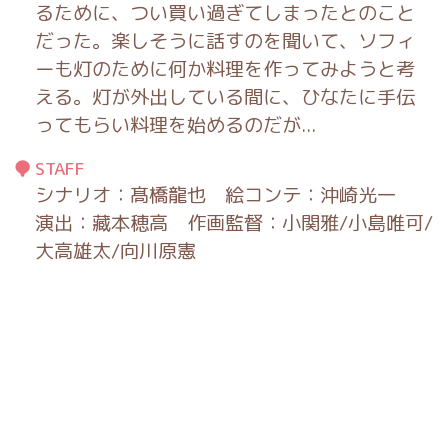
るために、つい買い過ぎてしまったとのこと
だった。楽しそうに話すのを聞いて、ソフィ
ーも灯のために何か料理を作ってみようと考
える。灯が外出している間に、ひなたに手伝
ってもらい料理を始めるのだが...
STAFF
シナリオ：髙橋龍也 絵コンテ：沖崎光一
演出：藏本穂高 作画監督：小関雅/小島唯可/
大高雄太/向川原憲
©甘党・KADOKAWA／となりの吸血鬼さん製作委員会