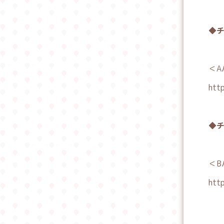
◆
＜A
http
◆
＜B
http