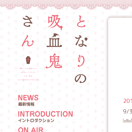
20
9
N
EWS
I