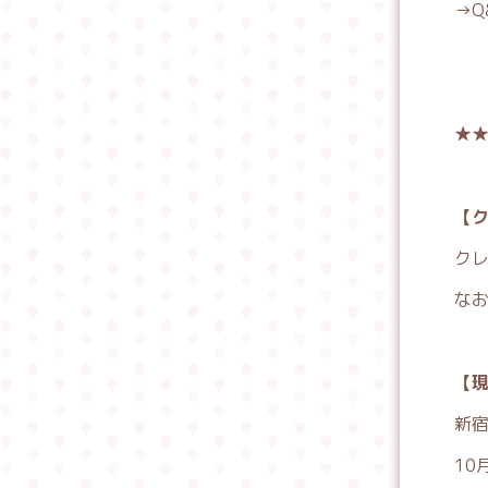
→
★★
【
ク
な
【
新
10