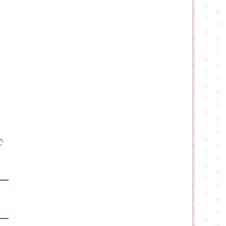
で
━━
━━