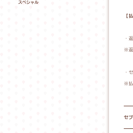
OODS
S
【
PECIAL
・
※返
・
※払戻
━
セ
━