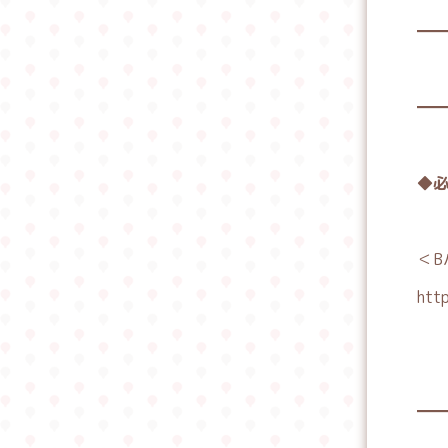
━
佐
━
◆必
＜B
http
━