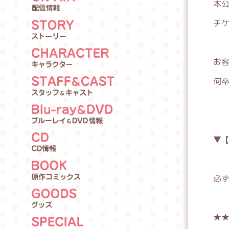
本
NTRODUCTION
チ
O
NAIR
S
お
TORY
C
何
HARACTER
S
TAFFCAST
B
▼
lu-rayDVD
C
必
D
B
OOK
★★
G