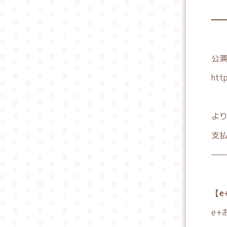
ま
━
公演
http
よ
支
——
【e
e