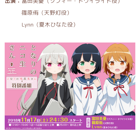
出演：
富田美憂（ソフィー・トワイライト役）
篠原侑（天野灯役）
Lynn（夏木ひなた役）