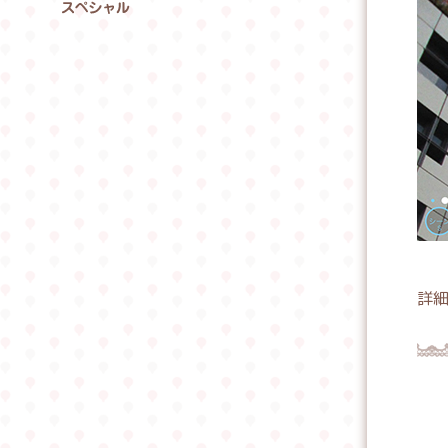
OODS
S
PECIAL
詳