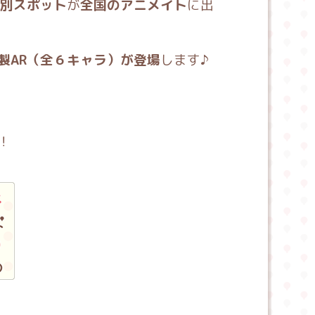
特別スポット
が
全国のアニメイト
に出
製AR（全６キャラ）が登場
します♪
！