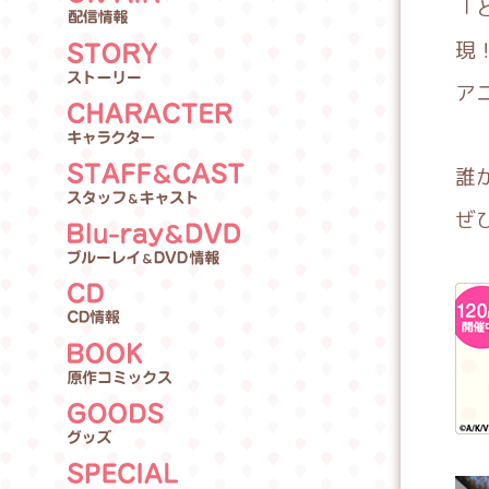
「
NTRODUCTION
現
O
ア
NAIR
S
TORY
C
誰
HARACTER
ぜ
S
TAFFCAST
B
lu-rayDVD
C
D
B
OOK
G