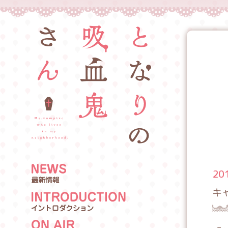
20
キ
N
EWS
I